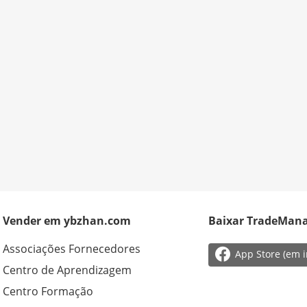
Vender em ybzhan.com
Baixar TradeMan
Associações Fornecedores

App Store (em i
Centro de Aprendizagem
Centro Formação