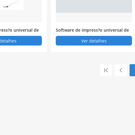
ress?o universal de
Software de impress?o universal de
s labelmatrix
códigos de barras labelView
detalhes
Ver detalhes