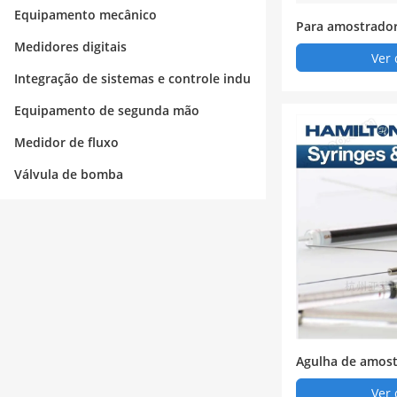
strial
Equipamento mecânico
Para amostrado
Medidores digitais
Ver 
Integração de sistemas e controle indu
strial
Equipamento de segunda mão
Medidor de fluxo
Válvula de bomba
Agulha de amos
or automático 
Ver 