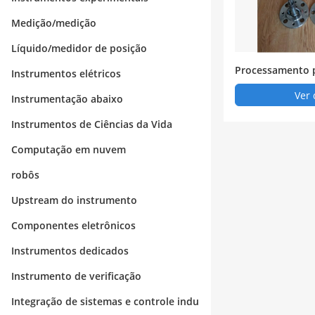
Medição/medição
Líquido/medidor de posição
Processamento 
Instrumentos elétricos
de amostragem d
Ver 
Instrumentação abaixo
bo de alta temp
Instrumentos de Ciências da Vida
Computação em nuvem
robôs
Upstream do instrumento
Componentes eletrônicos
Instrumentos dedicados
Instrumento de verificação
Integração de sistemas e controle indu