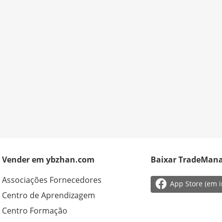
Vender em ybzhan.com
Baixar TradeMan
Associações Fornecedores

App Store (em i
Centro de Aprendizagem
Centro Formação