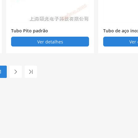
Tubo Pito padrão
Tubo de aço ino
Ver detalhes
Ver 
1