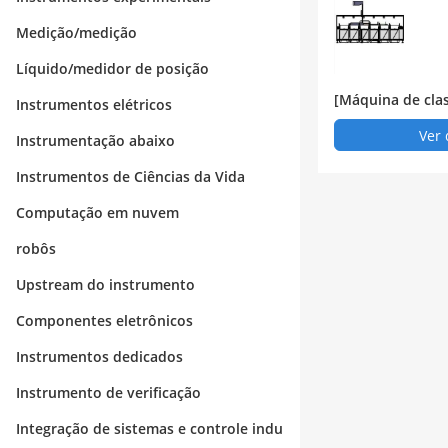
Medição/medição
Líquido/medidor de posição
[Máquina de clas
Instrumentos elétricos
a] Sistema de cl
Ver 
Instrumentação abaixo
ca de 22 portas
Instrumentos de Ciências da Vida
Computação em nuvem
robôs
Upstream do instrumento
Componentes eletrônicos
Instrumentos dedicados
Instrumento de verificação
Integração de sistemas e controle indu