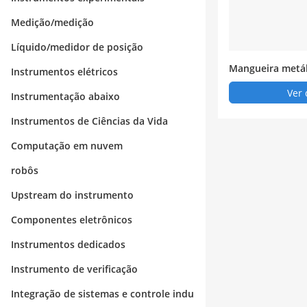
Medição/medição
Líquido/medidor de posição
Mangueira metál
Instrumentos elétricos
a (com mangueir
Ver 
Instrumentação abaixo
imento)
Instrumentos de Ciências da Vida
Computação em nuvem
robôs
Upstream do instrumento
Componentes eletrônicos
Instrumentos dedicados
Instrumento de verificação
Integração de sistemas e controle indu