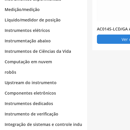
Medição/medição
Líquido/medidor de posição
AC014S-LCD/GA A
Instrumentos elétricos
4KW pilha de ca
Ver 
Instrumentação abaixo
Instrumentos de Ciências da Vida
Computação em nuvem
robôs
Upstream do instrumento
Componentes eletrônicos
Instrumentos dedicados
Instrumento de verificação
Integração de sistemas e controle indu